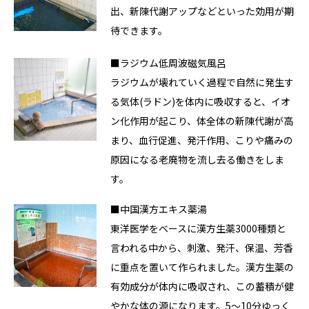
出、新陳代謝アップなどといった効用が期
待できます。
■ラジウム低周波磁気風呂
ラジウムが壊れていく過程で自然に発生す
る気体(ラドン)を体内に吸収すると、イオ
ン化作用が起こり、体全体の新陳代謝が高
まり、血行促進、発汗作用、こりや痛みの
原因になる老廃物を流し去る働きをしま
す。
■中国漢方エキス薬湯
東洋医学をベースに漢方生薬3000種類と
言われる中から、刺激、発汗、保温、芳香
に重点を置いて作られました。漢方生薬の
有効成分が体内に吸収され、この蓄積が健
やかな体の源になります。5〜10分ゆっく