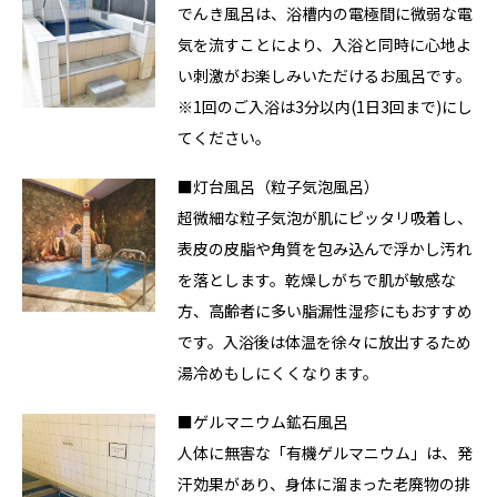
でんき風呂は、浴槽内の電極間に微弱な電
気を流すことにより、入浴と同時に心地よ
い刺激がお楽しみいただけるお風呂です。
※1回のご入浴は3分以内(1日3回まで)にし
てください。
■灯台風呂（粒子気泡風呂）
超微細な粒子気泡が肌にピッタリ吸着し、
表皮の皮脂や角質を包み込んで浮かし汚れ
を落とします。乾燥しがちで肌が敏感な
方、高齢者に多い脂漏性湿疹にもおすすめ
です。入浴後は体温を徐々に放出するため
湯冷めもしにくくなります。
■ゲルマニウム鉱石風呂
人体に無害な「有機ゲルマニウム」は、発
汗効果があり、身体に溜まった老廃物の排