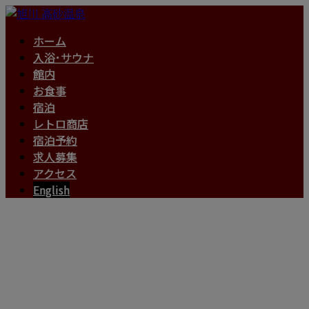
ホーム
入浴･サウナ
館内
お食事
宿泊
レトロ商店
宿泊予約
求人募集
アクセス
English
お得な情報～新着ニュ
ース