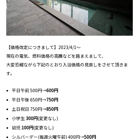
【価格改定につきまして】2023/4/1～
現在の電気、燃料価格の高騰などを踏まえまして、
大変恐縮ながら下記のとおり入浴価格の見直しをさせて頂きま
す。
平日午前 500円→
600円
平日午後 650円→
750円
土日祝日 750円→
850円
小学生
300円
(変更なし)
幼児
100円
(変更なし)
シルバーデー(毎週火曜午前) 400円→
500円